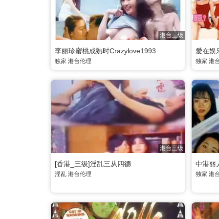
港台三级
李丽珍蜜桃成熟时Crazylove1993
爱在娱
独家
港台伦理
独家
港
港台三级
[香港_三级]淫乱三从四德
中港丽
淫乱
港台伦理
独家
港