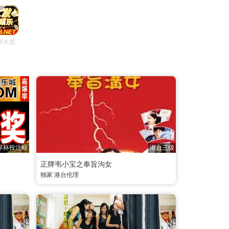
08大发
界杯投注站
港台三级
正牌韦小宝之奉旨沟女
独家
港台伦理