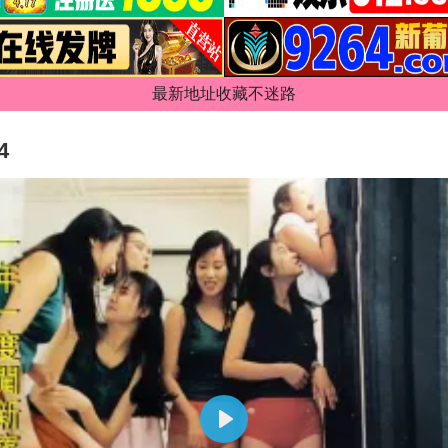
最新地址收藏不迷路
4
播