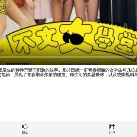
放
校里发生的种种荒诞而刺激的故事。影片围绕一群青春靓丽的女学生与几
的笔触，展现了青春期荷尔蒙的碰撞、师生间的禁忌暧昧，以及校园规则
踩
1
分享