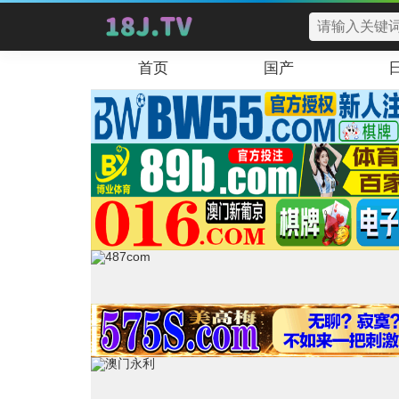
首页
国产